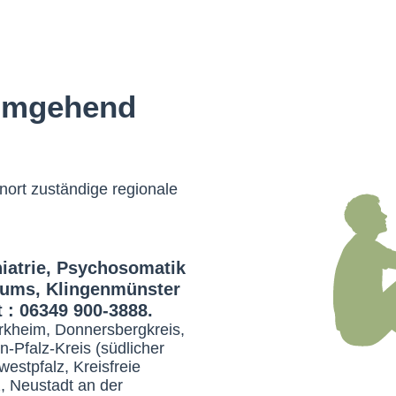
 umgehend
nort zuständige regionale
hiatrie, Psychosomatik
ikums, Klingenmünster
 : 06349 900-3888.
rkheim, Donnersbergkreis,
-Pfalz-Kreis (südlicher
westpfalz, Kreisfreie
z, Neustadt an der